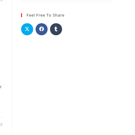
Feel Free To Share
r
22