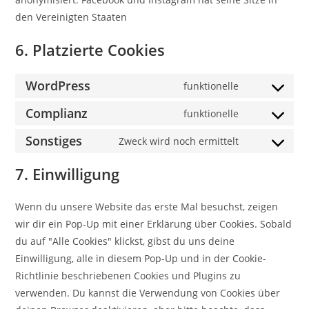
den Vereinigten Staaten
6. Platzierte Cookies
WordPress
funktionelle
Consent
to
Complianz
funktionelle
Consent
service
to
Sonstiges
Zweck wird noch ermittelt
wordpress
Consent
service
to
7. Einwilligung
complianz
service
sonstiges
Wenn du unsere Website das erste Mal besuchst, zeigen
wir dir ein Pop-Up mit einer Erklärung über Cookies. Sobald
du auf "Alle Cookies" klickst, gibst du uns deine
Einwilligung, alle in diesem Pop-Up und in der Cookie-
Richtlinie beschriebenen Cookies und Plugins zu
verwenden. Du kannst die Verwendung von Cookies über