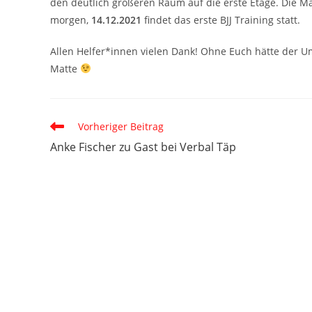
den deutlich größeren Raum auf die erste Etage. Die M
morgen,
14.12.2021
findet das erste BJJ Training statt.
Allen Helfer*innen vielen Dank! Ohne Euch hätte der U
Matte
Weitere
Vorheriger Beitrag
Artikel
Anke Fischer zu Gast bei Verbal Täp
ansehen