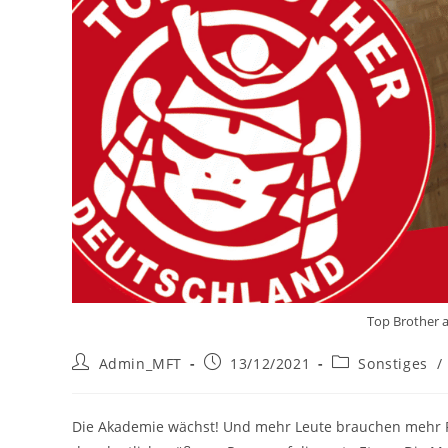
Top Brother 
Beitrags-
Beitrag
Beitrags-
Admin_MFT
13/12/2021
Sonstiges
/
Autor:
veröffentlicht:
Kategorie:
Die Akademie wächst! Und mehr Leute brauchen mehr Pla