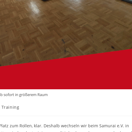
ab sofort in größerem Raum
Training
tz zum Rollen, klar. Deshalb wechseln wir beim Samurai e.V. in