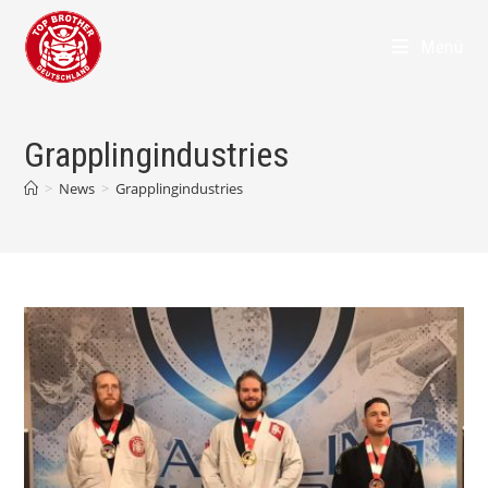
Zum
Inhalt
Menü
springen
Grapplingindustries
>
News
>
Grapplingindustries