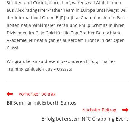
Streifen und Gürtel „einrollten“, waren zwei Athlet:innen
aus Alex‘ ratinger/erkrather Team in Europa unterwegs: Bei
der International Open IBJJF Jiu-Jitsu Championship in Paris
holten Katia Winklmaier-Perán und Philip Schmitz in ihren
Divisionen im Gi je Gold für die Top Brother Deutschland
Akademie! Für Katia gab es außerdem Bronze in der Open
Class!
Wir gratulieren zu diesem besonderen Erfolg – hartes
Training zahlt sich aus – Osssss!
Weitere
Vorheriger Beitrag
Artikel
BJJ Seminar mit Erberth Santos
ansehen
Nächster Beitrag
Erfolg bei erstem NFC Grappling Event