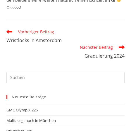
den beiden! Wir erwarten natürlich eine Hochzeit im Gi
Osssss!
Weitere
Vorheriger Beitrag
Artikel
Wristlocks in Amsterdam
ansehen
Nächster Beitrag
Graduierung 2024
Neueste Beiträge
GMC OlympiX 226
Malik siegt auch in München
Wir ziehen um!