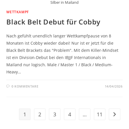
Silber in Mailand
WETTKAMPF
Black Belt Debut für Cobby
Nach gefühlt unendlich langer Wettkampfpause von 8
Monaten ist Cobby wieder dabei! Nur ist er jetzt für die
Black Belt Brackets das "Problem". Mit dem Killer-Mindset
ist ein Division-Debut bei den IBJJF Internationals in
Mailand nur logisch. Male / Master 1 / Black / Medium-
Heavy…
0 KOMMENTARE
14/04/2026
1
2
3
4
…
11
Gehe zu